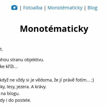
Fotoalba
Monotématicky
Blog
Monotématicky
t.
hou stranu objektivu.
 kříži...
dyž ne vždy si je vědoma, že jí právě fotím... ;)
, lesy, jezera. A krávy.
 na blogu.
y i do postele.