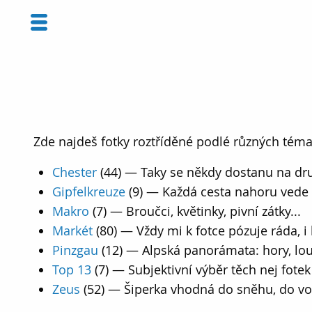
Zde najdeš fotky roztříděné podlé různých téma
Chester
(44) — Taky se někdy dostanu na dru
Gipfelkreuze
(9) — Každá cesta nahoru vede ke
Makro
(7) — Broučci, květinky, pivní zátky...
Markét
(80) — Vždy mi k fotce pózuje ráda, i k
Pinzgau
(12) — Alpská panorámata: hory, louky
Top 13
(7) — Subjektivní výběr těch nej fotek
Zeus
(52) — Šiperka vhodná do sněhu, do vod