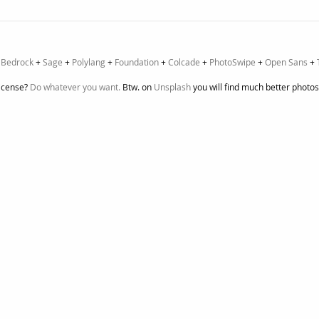
+
Bedrock
+
Sage
+
Polylang
+
Foundation
+
Colcade
+
PhotoSwipe
+
Open Sans
+
icense?
Do whatever you want.
Btw. on
Unsplash
you will find much better photos.