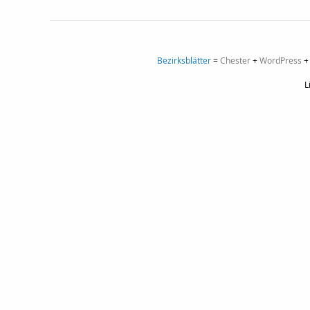
Bezirksblätter
=
Chester
+
WordPress
L