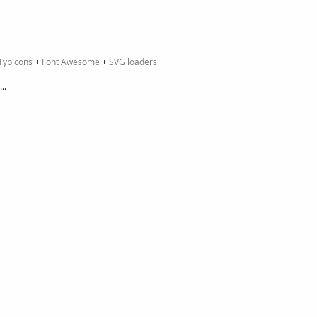
Typicons
+
Font Awesome
+
SVG loaders
..