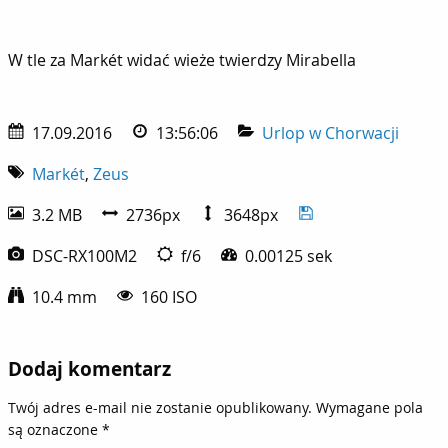
W tle za Markét widać wieże twierdzy Mirabella
W tle za Markét widać wieże twierdzy Mirabella
17.09.2016
13:56:06
Urlop w Chorwacji
Markét
,
Zeus
3.2 MB
2736px
3648px
DSC-RX100M2
f/6
0.00125 sek
10.4 mm
160 ISO
Dodaj komentarz
Twój adres e-mail nie zostanie opublikowany.
Wymagane pola
są oznaczone
*