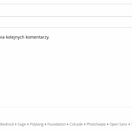
ia kolejnych komentarzy.
+
Bedrock
+
Sage
+
Polylang
+
Foundation
+
Colcade
+
PhotoSwipe
+
Open Sans
+