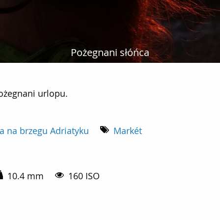
Pożegnani słóńca
ani urlopu.
pożegnani urlopu.
a na brzegu Adriatyku
Markét
10.4 mm
160 ISO