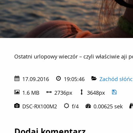
Ostatni urlopowy wieczór – czyli właściwie aji pożegn
Ostatni urlopowy wieczór – czyli właściwie aji 
17.09.2016
19:05:46
Zachód słóńc
1.6 MB
2736px
3648px
DSC-RX100M2
f/4
0.00625 sek
Dodaj komentarz