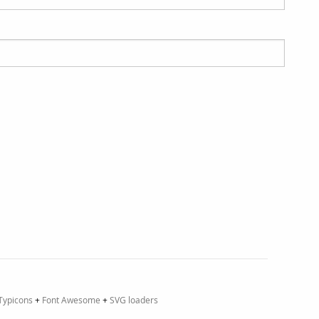
Typicons
+
Font Awesome
+
SVG loaders