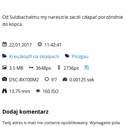
Od Sulzbachalmu my nareszcie zaczli człapać porzóndnie do
Od Sulzbachalmu my nareszcie zaczli człapać porzóndnie
do kopca.
22.01.2017
11:42:41
Kreuzköpfl na skialpach
Pinzgau
3.5 MB
3648px
2736px
DSC-RX100M2
f/7
0.00125 sek
13.75 mm
160 ISO
Dodaj komentarz
Twój adres e-mail nie zostanie opublikowany.
Wymagane pola