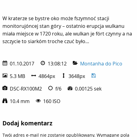
W kraterze se bystre oko może fszymnoć stacji monitorujónc
W kraterze se bystre oko może fszymnoć stacji
monitorujóncej stan góry – ostatnio erupcja wulkanu
miała miejsce w 1720 roku, ale wulkan je fórt czynny a na
szczycie to siarkóm troche czuć było…
01.10.2017
13:08:12
Montanha do Pico
5.3 MB
4864px
3648px
DSC-RX100M2
f/6
0.00125 sek
10.4 mm
160 ISO
Dodaj komentarz
Twój adres e-mail nie zostanie opublikowany.
Wymagane pola