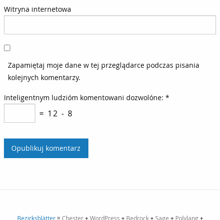
Witryna internetowa
Zapamiętaj moje dane w tej przeglądarce podczas pisania
kolejnych komentarzy.
Inteligentnym ludzióm komentowani dozwolóne:
*
= 12 - 8
Bezirksblätter
=
Chester
+
WordPress
+
Bedrock
+
Sage
+
Polylang
+