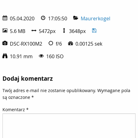
05.04.2020
17:05:50
Maurerkogel
5.6 MB
5472px
3648px
DSC-RX100M2
f/6
0.00125 sek
10.91 mm
160 ISO
Dodaj komentarz
Twój adres e-mail nie zostanie opublikowany.
Wymagane pola
są oznaczone
*
Komentarz
*