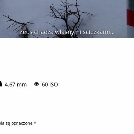
Zeus chadza własnymi ścieżkami…
4.67 mm
60 ISO
la są oznaczone
*