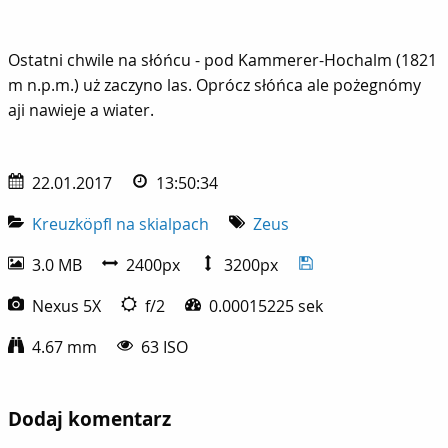
Ostatni chwile na słóńcu - pod Kammerer-Hochalm (1821 m n.
Ostatni chwile na słóńcu - pod Kammerer-Hochalm (1821
m n.p.m.) uż zaczyno las. Oprócz słóńca ale pożegnómy
aji nawieje a wiater.
22.01.2017
13:50:34
Kreuzköpfl na skialpach
Zeus
3.0 MB
2400px
3200px
Nexus 5X
f/2
0.00015225 sek
4.67 mm
63 ISO
Dodaj komentarz