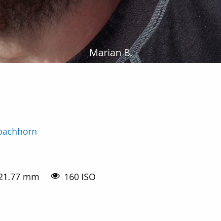
Marian B.
bachhorn
21.77 mm
160 ISO