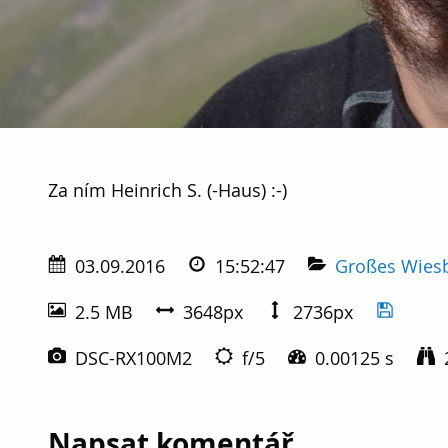
Za ním Heinrich S. (-Haus) :-)
Za ním Heinrich S. (-Haus) :-)
03.09.2016
15:52:47
Großes Wies
2.5 MB
3648px
2736px
DSC-RX100M2
f/5
0.00125 s
Napsat komentář