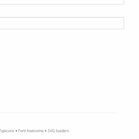
Typicons
+
Font Awesome
+
SVG loaders