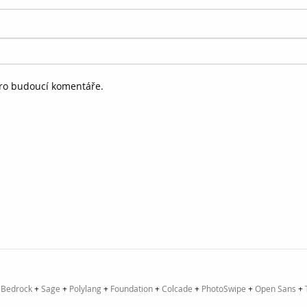
pro budoucí komentáře.
+
Bedrock
+
Sage
+
Polylang
+
Foundation
+
Colcade
+
PhotoSwipe
+
Open Sans
+