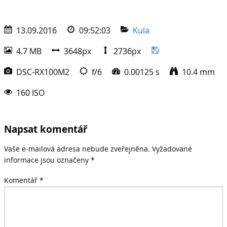
13.09.2016
09:52:03
Kula
4.7 MB
3648px
2736px
DSC-RX100M2
f/6
0.00125 s
10.4 mm
160 ISO
Napsat komentář
Vaše e-mailová adresa nebude zveřejněna.
Vyžadované
informace jsou označeny
*
Komentář
*