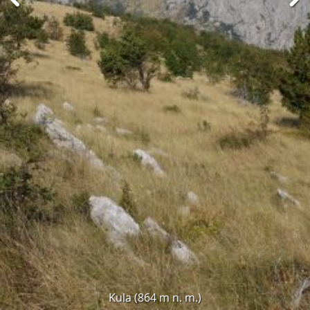
Kula (864 m n. m.)