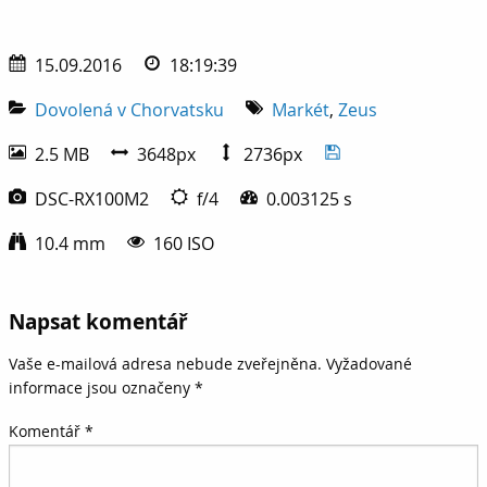
15.09.2016
18:19:39
Dovolená v Chorvatsku
Markét
,
Zeus
2.5 MB
3648px
2736px
DSC-RX100M2
f/4
0.003125 s
10.4 mm
160 ISO
Napsat komentář
Vaše e-mailová adresa nebude zveřejněna.
Vyžadované
informace jsou označeny
*
Komentář
*