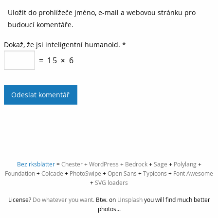
Uložit do prohlížeče jméno, e-mail a webovou stránku pro
budoucí komentáře.
Dokaž, že jsi inteligentní humanoid.
*
= 15 × 6
Bezirksblätter
=
Chester
+
WordPress
+
Bedrock
+
Sage
+
Polylang
+
Foundation
+
Colcade
+
PhotoSwipe
+
Open Sans
+
Typicons
+
Font Awesome
+
SVG loaders
License?
Do whatever you want.
Btw. on
Unsplash
you will find much better
photos...