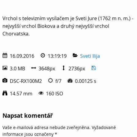
Vrchol s televizním vysílačem je Sveti Jure (1762 m n. m.) - 
Vrchol s televizním vysílačem je Sveti Jure (1762 m n. m.) -
nejvyšší vrchol Biokova a druhý nejvyšší vrchol
Chorvatska.
16.09.2016
13:19:19
Sveti Ilija
3.0 MB
3648px
2736px
DSC-RX100M2
f/7
0.00125 s
14.57 mm
160 ISO
Napsat komentář
Vaše e-mailová adresa nebude zveřejněna.
Vyžadované
informace jsou označeny
*