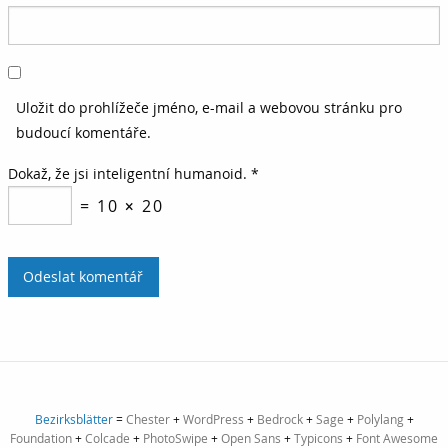
Uložit do prohlížeče jméno, e-mail a webovou stránku pro
budoucí komentáře.
Dokaž, že jsi inteligentní humanoid.
*
= 10 × 20
Bezirksblätter
=
Chester
+
WordPress
+
Bedrock
+
Sage
+
Polylang
+
Foundation
+
Colcade
+
PhotoSwipe
+
Open Sans
+
Typicons
+
Font Awesome