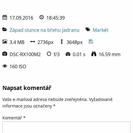
17.09.2016
18:45:39
Západ slunce na břehu Jadranu
Markét
3.4 MB
2736px
3648px
DSC-RX100M2
f/3
0.01 s
16.59 mm
160 ISO
Napsat komentář
Vaše e-mailová adresa nebude zveřejněna.
Vyžadované
informace jsou označeny
*
Komentář
*