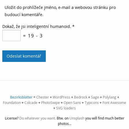
Uložit do prohlížeče jméno, e-mail a webovou stránku pro
budoucí komentáře.
Dokaž, že jsi inteligentní humanoid.
*
= 19 - 3
Bezirksblätter
=
Chester
+
WordPress
+
Bedrock
+
Sage
+
Polylang
+
Foundation
+
Colcade
+
PhotoSwipe
+
Open Sans
+
Typicons
+
Font Awesome
+
SVG loaders
License?
Do whatever you want.
Btw. on
Unsplash
you will find much better
photos...