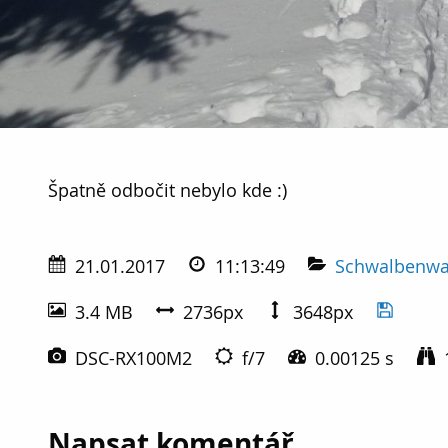
Špatně odbočit nebylo kde :)
Špatně odbočit nebylo kde :)
21.01.2017
11:13:49
Schwalbenwa
3.4 MB
2736px
3648px
DSC-RX100M2
f/7
0.00125 s
Napsat komentář