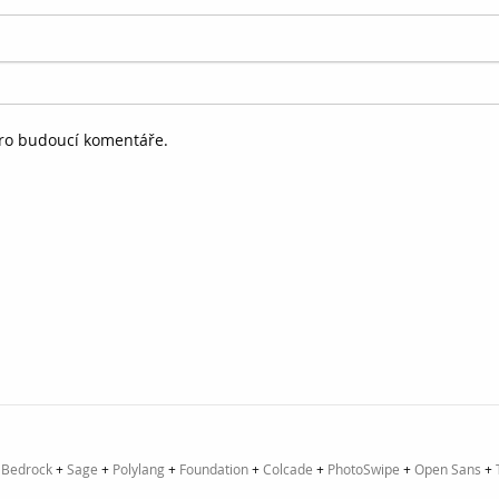
pro budoucí komentáře.
+
Bedrock
+
Sage
+
Polylang
+
Foundation
+
Colcade
+
PhotoSwipe
+
Open Sans
+