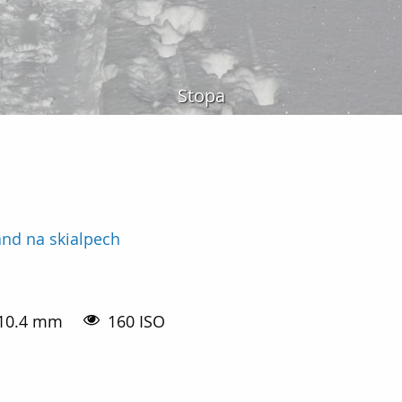
Stopa
nd na skialpech
10.4 mm
160 ISO