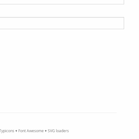
Typicons
+
Font Awesome
+
SVG loaders