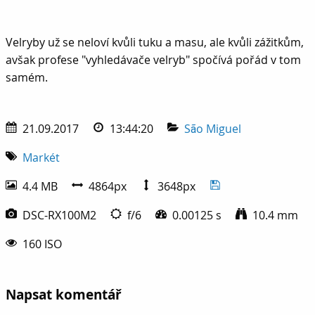
Velryby už se neloví kvůli tuku a masu, ale kvůli zážitkům,
Velryby už se neloví kvůli tuku a masu, ale kvůli zážitkům,
avšak profese "vyhledávače velryb" spočívá pořád v tom
samém.
21.09.2017
13:44:20
São Miguel
Markét
4.4 MB
4864px
3648px
DSC-RX100M2
f/6
0.00125 s
10.4 mm
160 ISO
Napsat komentář