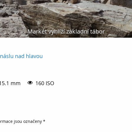
Markét vyhlíží základní tábor
anáslu nad hlavou
15.1 mm
160 ISO
ormace jsou označeny
*