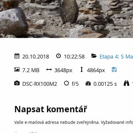
20.10.2018
10:22:58
Etapa 4: S M
7.2 MB
3648px
4864px
DSC-RX100M2
f/5
0.00125 s
Napsat komentář
Vaše e-mailová adresa nebude zveřejněna.
Vyžadované inf