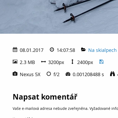
08.01.2017
14:07:58
Na skialpech
2.3 MB
3200px
2400px
Nexus 5X
f/2
0.001208488 s
Napsat komentář
Vaše e-mailová adresa nebude zveřejněna.
Vyžadované inf