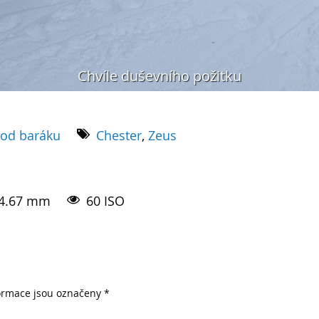
Chvíle duševního požitku
 od baráku
Chester
,
Zeus
4.67 mm
60 ISO
ormace jsou označeny
*