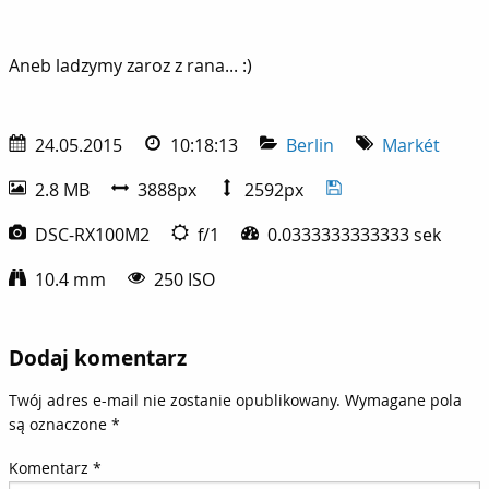
Aneb ladzymy zaroz z rana... :)
Aneb ladzymy zaroz z rana... :)
24.05.2015
10:18:13
Berlin
Markét
2.8 MB
3888px
2592px
DSC-RX100M2
f/1
0.0333333333333 sek
10.4 mm
250 ISO
Dodaj komentarz
Twój adres e-mail nie zostanie opublikowany.
Wymagane pola
są oznaczone
*
Komentarz
*