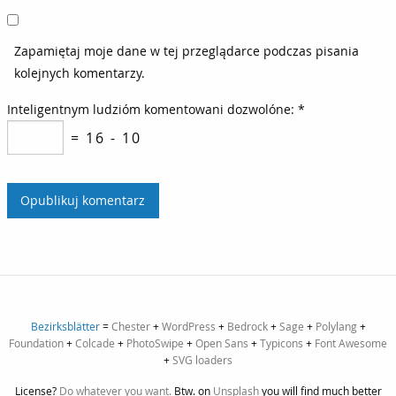
Zapamiętaj moje dane w tej przeglądarce podczas pisania
kolejnych komentarzy.
Inteligentnym ludzióm komentowani dozwolóne:
*
= 16 - 10
Bezirksblätter
=
Chester
+
WordPress
+
Bedrock
+
Sage
+
Polylang
+
Foundation
+
Colcade
+
PhotoSwipe
+
Open Sans
+
Typicons
+
Font Awesome
+
SVG loaders
License?
Do whatever you want.
Btw. on
Unsplash
you will find much better