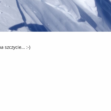
cie... :-)
szczycie... :-)