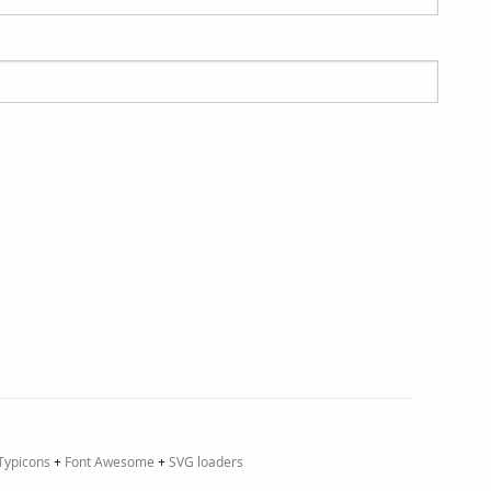
Typicons
+
Font Awesome
+
SVG loaders