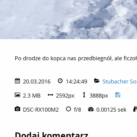
Po drodze do kopca nas przedbiegnół, ale ficzoł tak na
Po drodze do kopca nas przedbiegnół, ale ficzoł 
20.03.2016
14:24:49
Stubacher So
2.3 MB
2592px
3888px
DSC-RX100M2
f/8
0.00125 sek
Dodaj komentarz