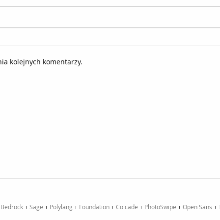
ia kolejnych komentarzy.
+
Bedrock
+
Sage
+
Polylang
+
Foundation
+
Colcade
+
PhotoSwipe
+
Open Sans
+