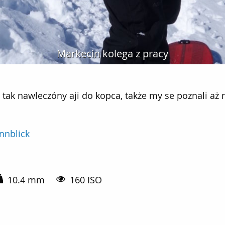
Markecin kolega z pracy
wleczóny aji do kopca, także my se poznali aż na szczy
tak nawleczóny aji do kopca, także my se poznali aż na 
nnblick
10.4 mm
160 ISO