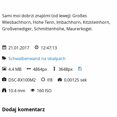
Sami moi dobrzi znajómi (od lewej): Großes Wiesbachhorn,
Sami moi dobrzi znajómi (od lewej): Großes
Wiesbachhorn, Hohe Tenn, Imbachhorn, Kitzsteinhorn,
Großvenediger, Schmittenhöhe, Maurerkogel.
21.01.2017
12:47:13
Schwalbenwand na skialpach
4.4 MB
4864px
3648px
DSC-RX100M2
f/8
0.00125 sek
10.4 mm
160 ISO
Dodaj komentarz