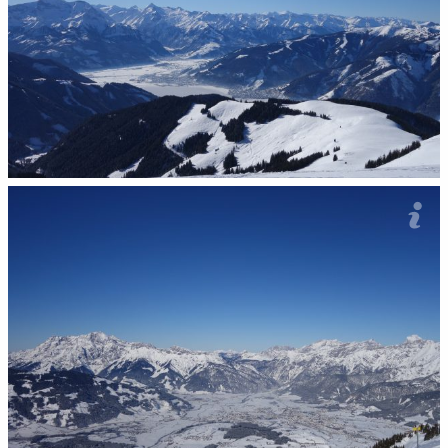
Sami moi dobrzi znajómi (od lewej): Großes Wiesbachhorn