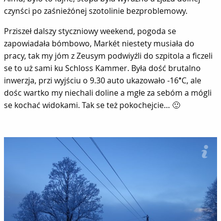
czynści po zaśnieżónej szotolinie bezproblemowy.
Prziszeł dalszy styczniowy weekend, pogoda se
zapowiadała bómbowo, Markét niestety musiała do
pracy, tak my jóm z Zeusym podwiyźli do szpitola a ficzeli
se to uż sami ku Schloss Kammer. Była dość brutalno
inwerzja, przi wyjściu o 9.30 auto ukazowało -16°C, ale
dośc wartko my niechali doline a mgłe za sebóm a mógli
se kochać widokami. Tak se też pokochejcie… 🙂