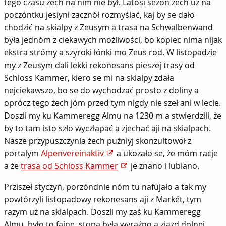
tego czasu żech na nim nie był. Latosi sezon żech uż na
poczóntku jesiyni zacznół rozmyślać, kaj by se dało
chodzić na skialpy z Zeusym a trasa na Schwalbenwand
była jednóm z ciekawych możliwości, bo kopiec nima nijak
ekstra strómy a szyroki łónki mo Zeus rod. W listopadzie
my z Zeusym dali lekki rekonesans pieszej trasy od
Schloss Kammer, kiero se mi na skialpy zdała
nejciekawszo, bo se do wychodzać prosto z doliny a
oprócz tego żech jóm przed tym nigdy nie szeł ani w lecie.
Doszli my ku Kammeregg Almu na 1230 m a stwierdzili, że
by to tam isto szło wyczłapać a zjechać aji na skialpach.
Nasze przypuszczynia żech puźniyj skonzultowoł z
portalym
Alpenvereinaktiv
a ukozało se, że móm racje
a że
trasa od Schloss Kammer
je znano i lubiano.
Prziszeł styczyń, porzóndnie nóm tu nafujało a tak my
powtórzyli listopadowy rekonesans aji z Markét, tym
razym uż na skialpach. Doszli my zaś ku Kammeregg
Almu, było to fajne, stopa była wyraźno a zjazd dolnej