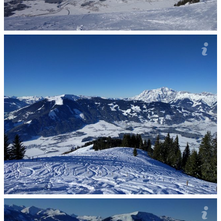
Po lewej Loferer Steinberge, w środku Saalfelden (nejwiyn
Schwalbenwand je ulubióny skialpowy cel a nie dziwiym se t