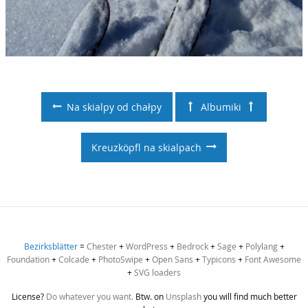
Całóm ceste na dół lecioł za mnóm... A dalszy dziyń bez p
Na skialpy od chałpy
Albumiki
Kreuzköpfl na skialpach
Bezirksblätter
=
Chester
+
WordPress
+
Bedrock
+
Sage
+
Polylang
+
Foundation
+
Colcade
+
PhotoSwipe
+
Open Sans
+
Typicons
+
Font Awesome
+
SVG loaders
License?
Do whatever you want.
Btw. on
Unsplash
you will find much better