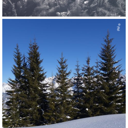
Tak kryształowy śniyg żech widzioł piyrfszy roz w życiu.