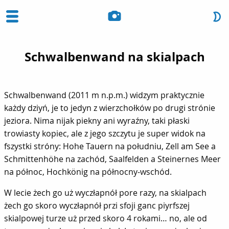
Schwalbenwand na skialpach
Schwalbenwand (2011 m n.p.m.) widzym praktycznie
każdy dziyń, je to jedyn z wierzchołków po drugi strónie
jeziora. Nima nijak piekny ani wyraźny, taki płaski
trowiasty kopiec, ale z jego szczytu je super widok na
fszystki stróny: Hohe Tauern na południu, Zell am See a
Schmittenhöhe na zachód, Saalfelden a Steinernes Meer
na północ, Hochkönig na północny-wschód.
W lecie żech go uż wyczłapnół pore razy, na skialpach
żech go skoro wyczłapnół przi sfoji ganc piyrfszej
skialpowej turze uż przed skoro 4 rokami… no, ale od