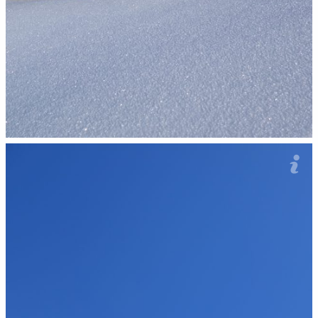
Akurat Dziadka Mróza my nigdzi nie potkali. Isto na skialpy 