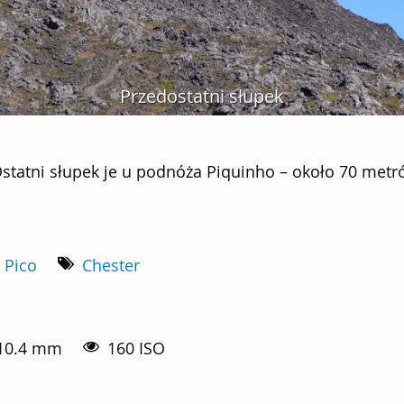
Przedostatni słupek
i słupek je u podnóża Piquinho.
Ostatni słupek je u podnóża Piquinho – około 70 metr
 Pico
Chester
10.4 mm
160 ISO