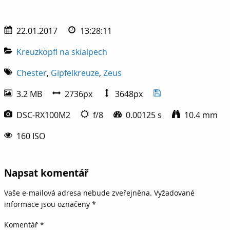
22.01.2017
13:28:11
Kreuzköpfl na skialpech
Chester
,
Gipfelkreuze
,
Zeus
3.2 MB
2736px
3648px
DSC-RX100M2
f/8
0.00125 s
10.4 mm
160 ISO
Napsat komentář
Vaše e-mailová adresa nebude zveřejněna.
Vyžadované
informace jsou označeny
*
Komentář
*