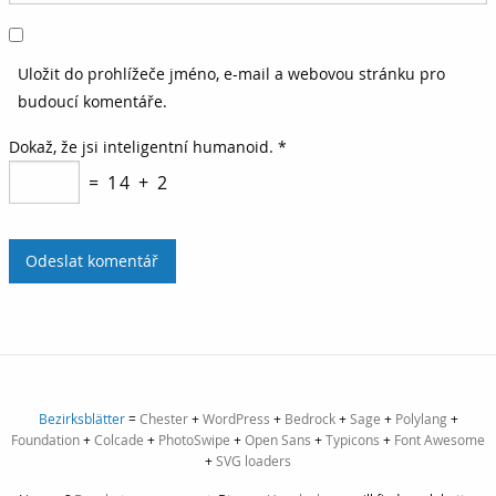
Uložit do prohlížeče jméno, e-mail a webovou stránku pro
budoucí komentáře.
Dokaž, že jsi inteligentní humanoid.
*
= 14 + 2
Bezirksblätter
=
Chester
+
WordPress
+
Bedrock
+
Sage
+
Polylang
+
Foundation
+
Colcade
+
PhotoSwipe
+
Open Sans
+
Typicons
+
Font Awesome
+
SVG loaders